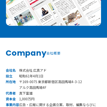
Company
会社概要
会社名
株式会社 広真アド
設立
昭和61年4月1日
所在地
〒169-0075 東京都新宿区高田馬場4-3-12
アルク高田馬場4F
代表者
真下富雄
資本金
1,000万円
事業内容
広告・広報に関する企画立案、取材、編集ならびに