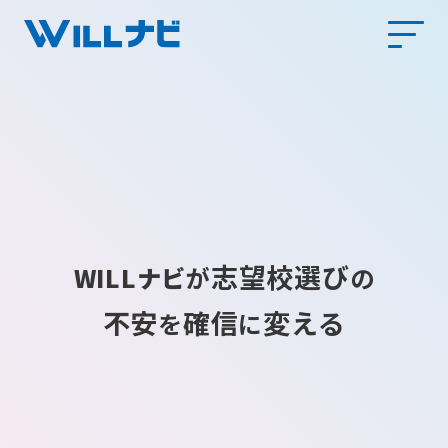
志望校選び
WILLナビ
が
の
不安
確信
変える
を
に