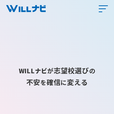
志望校選び
WILLナビ
が
の
不安
確信
変える
を
に