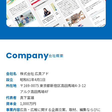
Company
会社概要
会社名
株式会社 広真アド
設立
昭和61年4月1日
所在地
〒169-0075 東京都新宿区高田馬場4-3-12
アルク高田馬場4F
代表者
真下富雄
資本金
1,000万円
事業内容
広告・広報に関する企画立案、取材、編集ならびに