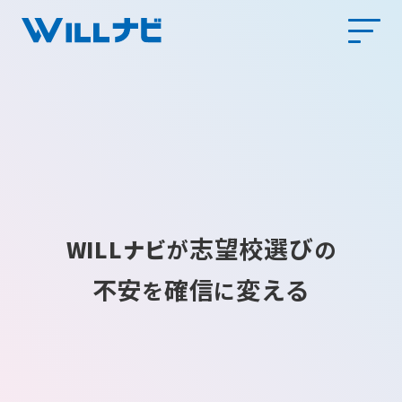
志望校選び
WILLナビ
が
の
不安
確信
変える
を
に