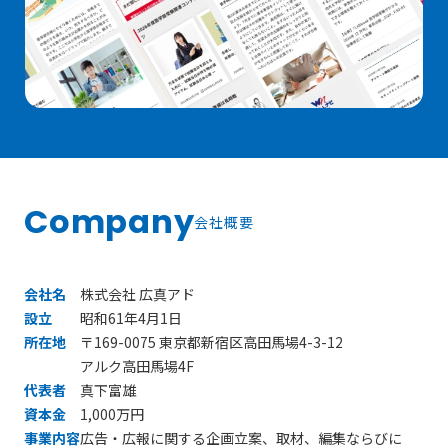
Company
会社概要
会社名
株式会社 広真アド
設立
昭和61年4月1日
所在地
〒169-0075 東京都新宿区高田馬場4-3-12
アルク高田馬場4F
代表者
真下富雄
資本金
1,000万円
事業内容
広告・広報に関する企画立案、取材、編集ならびに