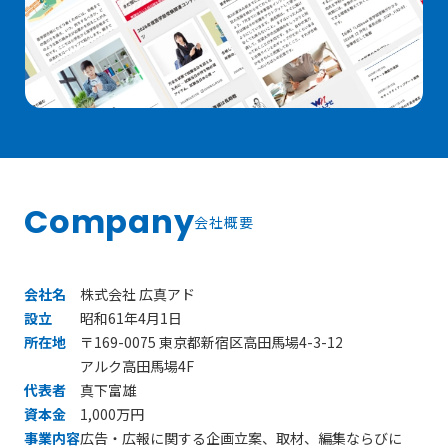
Company
会社概要
会社名
株式会社 広真アド
設立
昭和61年4月1日
所在地
〒169-0075 東京都新宿区高田馬場4-3-12
アルク高田馬場4F
代表者
真下富雄
資本金
1,000万円
事業内容
広告・広報に関する企画立案、取材、編集ならびに