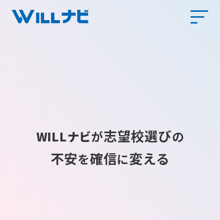
志望校選び
WILLナビ
が
の
不安
確信
変える
を
に