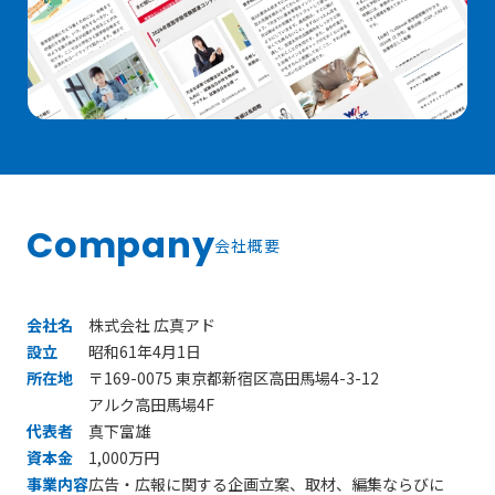
Company
会社概要
会社名
株式会社 広真アド
設立
昭和61年4月1日
所在地
〒169-0075 東京都新宿区高田馬場4-3-12
アルク高田馬場4F
代表者
真下富雄
資本金
1,000万円
事業内容
広告・広報に関する企画立案、取材、編集ならびに