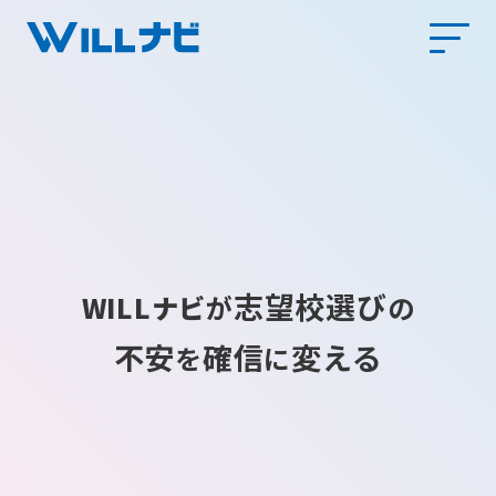
志望校選び
WILLナビ
が
の
不安
確信
変える
を
に