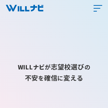
志望校選び
WILLナビ
が
の
不安
確信
変える
を
に