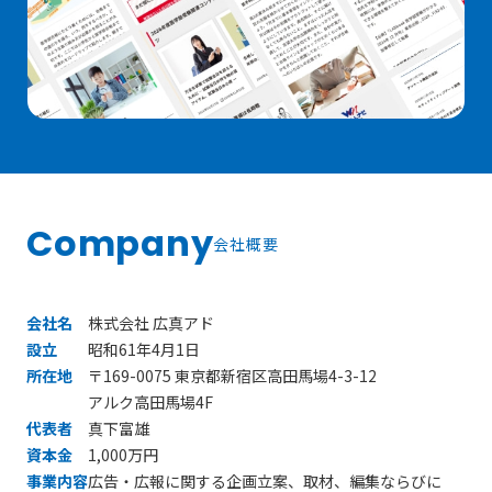
Company
会社概要
会社名
株式会社 広真アド
設立
昭和61年4月1日
所在地
〒169-0075 東京都新宿区高田馬場4-3-12
アルク高田馬場4F
代表者
真下富雄
資本金
1,000万円
事業内容
広告・広報に関する企画立案、取材、編集ならびに