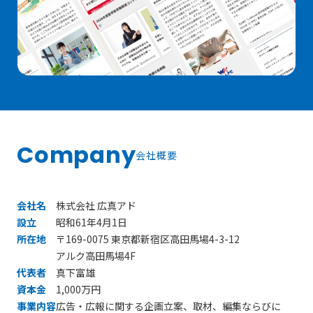
Company
会社概要
会社名
株式会社 広真アド
設立
昭和61年4月1日
所在地
〒169-0075 東京都新宿区高田馬場4-3-12
アルク高田馬場4F
代表者
真下富雄
資本金
1,000万円
事業内容
広告・広報に関する企画立案、取材、編集ならびに