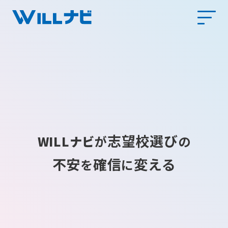
志望校選び
WILLナビ
が
の
不安
確信
変える
を
に