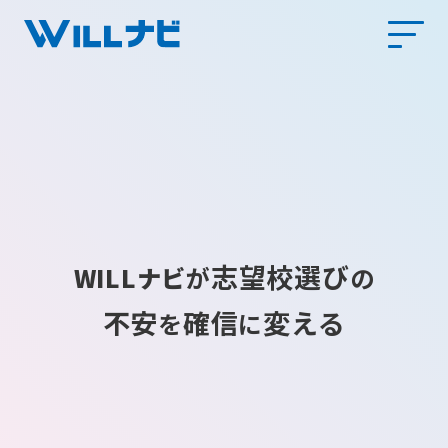
志望校選び
WILLナビ
が
の
不安
確信
変える
を
に