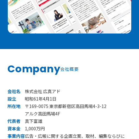
Company
会社概要
会社名
株式会社 広真アド
設立
昭和61年4月1日
所在地
〒169-0075 東京都新宿区高田馬場4-3-12
アルク高田馬場4F
代表者
真下富雄
資本金
1,000万円
事業内容
広告・広報に関する企画立案、取材、編集ならびに