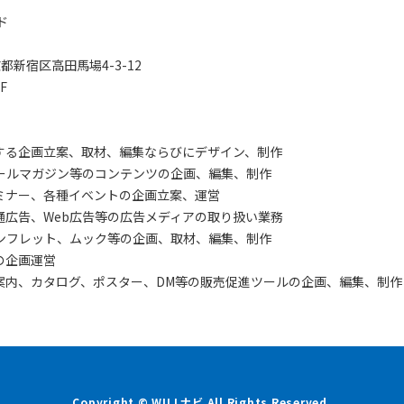
ド
東京都新宿区高田馬場4-3-12
F
する企画立案、取材、編集ならびにデザイン、制作
メールマガジン等のコンテンツの企画、編集、制作
ミナー、各種イベントの企画立案、運営
通広告、Web広告等の広告メディアの取り扱い業務
ンフレット、ムック等の企画、取材、編集、制作
の企画運営
案内、カタログ、ポスター、DM等の販売促進ツールの企画、編集、制作
Copyright © WILLナビ All Rights Reserved.