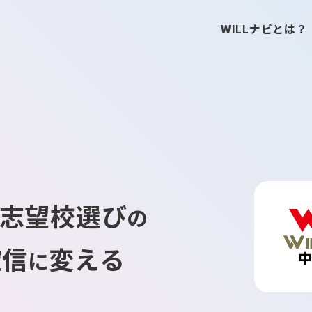
WILLナビとは？
志望校選び
の
確信
変える
に