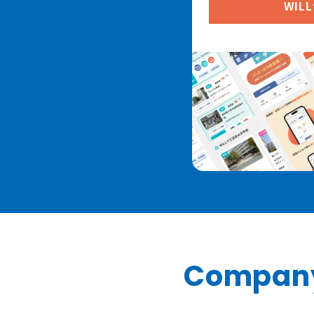
WIL
Compan