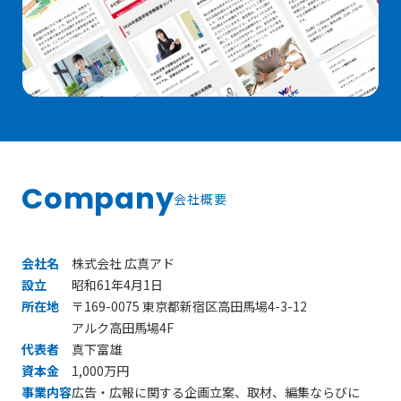
Company
会社概要
会社名
株式会社 広真アド
設立
昭和61年4月1日
所在地
〒169-0075 東京都新宿区高田馬場4-3-12
アルク高田馬場4F
代表者
真下富雄
資本金
1,000万円
事業内容
広告・広報に関する企画立案、取材、編集ならびに