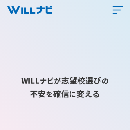
志望校選び
WILLナビ
が
の
不安
確信
変える
を
に