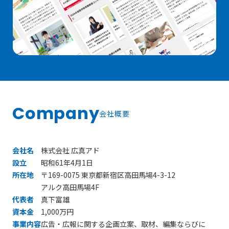
Company
会社概要
会社名
株式会社 広真アド
設立
昭和61年4月1日
所在地
〒169-0075 東京都新宿区高田馬場4-3-12
アルク高田馬場4F
代表者
真下富雄
資本金
1,000万円
事業内容
広告・広報に関する企画立案、取材、編集ならびに