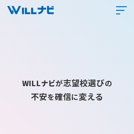
志望校選び
WILLナビ
が
の
不安
確信
変える
を
に