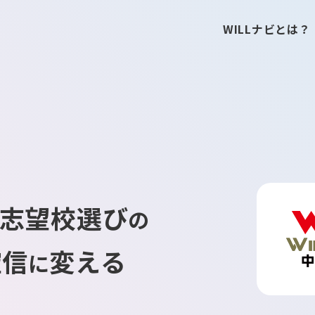
WILLナビとは？
志望校選び
の
確信
変える
に