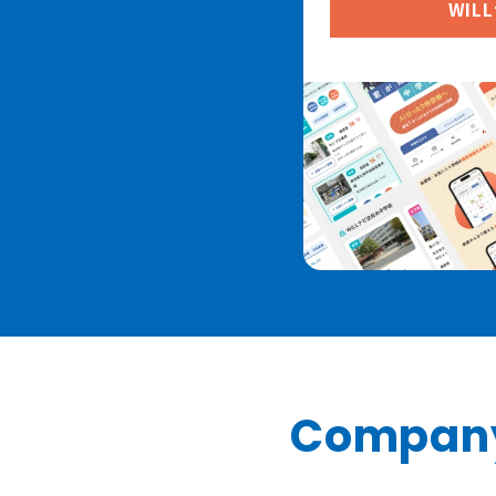
WIL
Compan