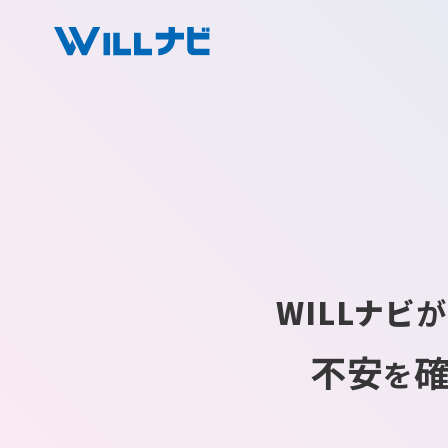
WILLナビ
が
不安
を