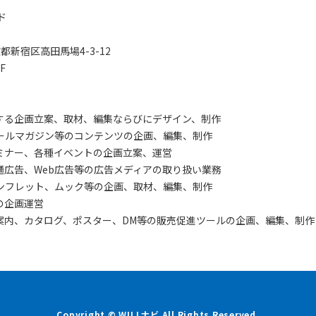
ド
東京都新宿区高田馬場4-3-12
F
する企画立案、取材、編集ならびにデザイン、制作
メールマガジン等のコンテンツの企画、編集、制作
ミナー、各種イベントの企画立案、運営
通広告、Web広告等の広告メディアの取り扱い業務
ンフレット、ムック等の企画、取材、編集、制作
の企画運営
案内、カタログ、ポスター、DM等の販売促進ツールの企画、編集、制作
Copyright © WILLナビ All Rights Reserved.