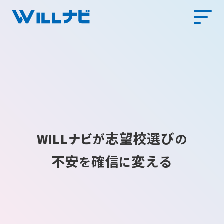
志望校選び
WILLナビ
が
の
不安
確信
変える
を
に