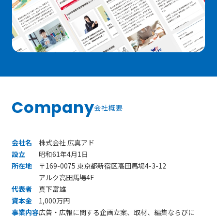
Company
会社概要
会社名
株式会社 広真アド
設立
昭和61年4月1日
所在地
〒169-0075 東京都新宿区高田馬場4-3-12
アルク高田馬場4F
代表者
真下富雄
資本金
1,000万円
事業内容
広告・広報に関する企画立案、取材、編集ならびに