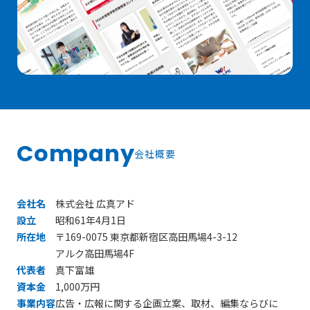
Company
会社概要
会社名
株式会社 広真アド
設立
昭和61年4月1日
所在地
〒169-0075 東京都新宿区高田馬場4-3-12
アルク高田馬場4F
代表者
真下富雄
資本金
1,000万円
事業内容
広告・広報に関する企画立案、取材、編集ならびに