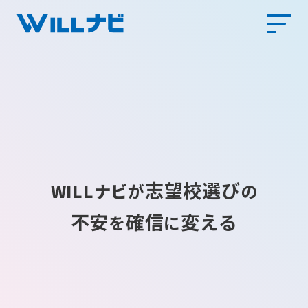
志望校選び
WILLナビ
が
の
不安
確信
変える
を
に