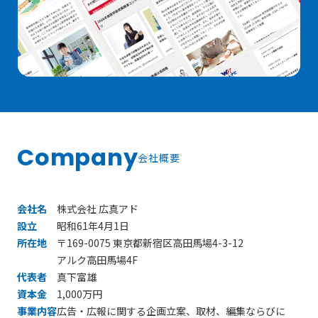
Company
会社概要
会社名
株式会社 広真アド
設立
昭和61年4月1日
所在地
〒169-0075 東京都新宿区高田馬場4-3-12
アルク高田馬場4F
代表者
真下富雄
資本金
1,000万円
事業内容
広告・広報に関する企画立案、取材、編集ならびに