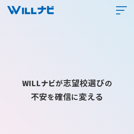
志望校選び
WILLナビ
が
の
不安
確信
変える
を
に