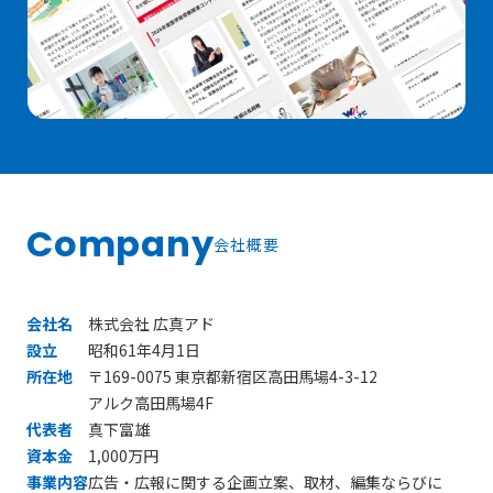
Company
会社概要
会社名
株式会社 広真アド
設立
昭和61年4月1日
所在地
〒169-0075 東京都新宿区高田馬場4-3-12
アルク高田馬場4F
代表者
真下富雄
資本金
1,000万円
事業内容
広告・広報に関する企画立案、取材、編集ならびに