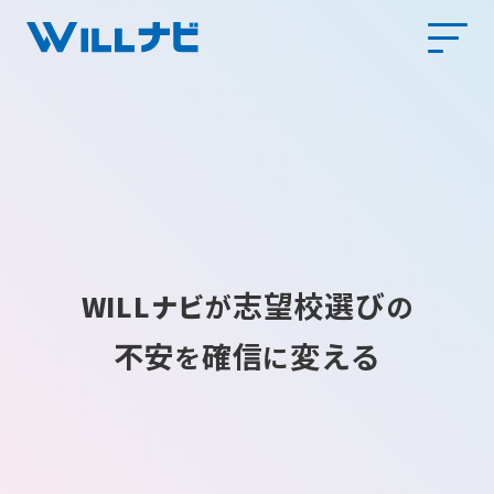
志望校選び
WILLナビ
が
の
不安
確信
変える
を
に