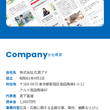
Company
会社概要
会社名
株式会社 広真アド
設立
昭和61年4月1日
所在地
〒169-0075 東京都新宿区高田馬場4-3-12
アルク高田馬場4F
代表者
真下富雄
資本金
1,000万円
事業内容
広告・広報に関する企画立案、取材、編集ならびに