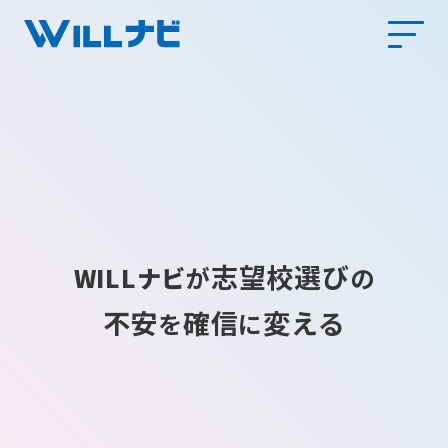
志望校選び
WILLナビ
が
の
不安
確信
変える
を
に