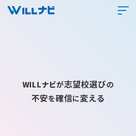
志望校選び
WILLナビ
が
の
不安
確信
変える
を
に