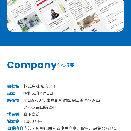
Company
会社概要
会社名
株式会社 広真アド
設立
昭和61年4月1日
所在地
〒169-0075 東京都新宿区高田馬場4-3-12
アルク高田馬場4F
代表者
真下富雄
資本金
1,000万円
事業内容
広告・広報に関する企画立案、取材、編集ならびに