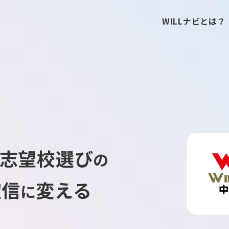
WILLナビとは？
志望校選び
の
確信
変える
に