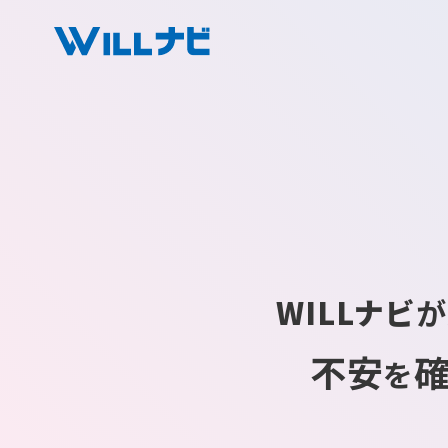
WILLナビ
が
不安
を