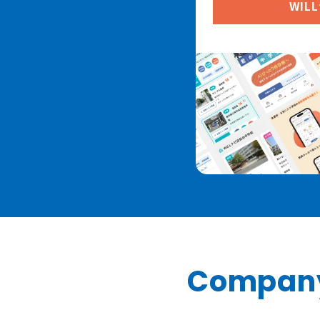
WIL
Compan