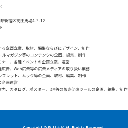
ド
東京都新宿区高田馬場4-3-12
F
する企画立案、取材、編集ならびにデザイン、制作
メールマガジン等のコンテンツの企画、編集、制作
ミナー、各種イベントの企画立案、運営
通広告、Web広告等の広告メディアの取り扱い業務
ンフレット、ムック等の企画、取材、編集、制作
の企画運営
案内、カタログ、ポスター、DM等の販売促進ツールの企画、編集、制作
Copyright © WILLナビ All Rights Reserved.